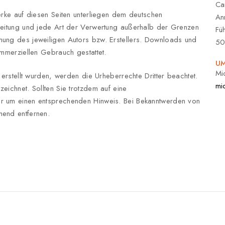
Ca
Werke auf diesen Seiten unterliegen dem deutschen
An
breitung und jede Art der Verwertung außerhalb der Grenzen
Fü
mung des jeweiligen Autors bzw. Erstellers. Downloads und
50
ommerziellen Gebrauch gestattet.
UM
Mi
r erstellt wurden, werden die Urheberrechte Dritter beachtet.
mi
eichnet. Sollten Sie trotzdem auf eine
ir um einen entsprechenden Hinweis. Bei Bekanntwerden von
hend entfernen.