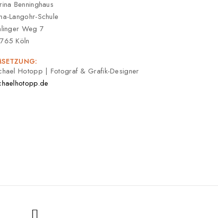
rina Benninghaus
na-Langohr-Schule
hlinger Weg 7
765 Köln
SETZUNG:
chael Hotopp | Fotograf & Grafik-Designer
chaelhotopp.de