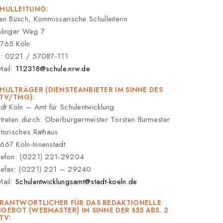
HULLEITUNG:
ken Büsch, Kommissarische Schulleiterin
hlinger Weg 7
765 Köln
l: 0221 / 57087-111
Mail:
112318@schule.nrw.de
HULTRÄGER (DIENSTEANBIETER IM SINNE DES
TV/TMG):
adt Köln – Amt für Schulentwicklung
rtreten durch: Oberbürgermeister Torsten Burmester
storisches Rathaus
667 Köln-Innenstadt
lefon: (0221) 221-29204
lefax: (0221) 221 – 29240
Mail:
Schulentwicklungsamt@stadt-koeln.de
RANTWORTLICHER FÜR DAS REDAKTIONELLE
GEBOT (WEBMASTER) IM SINNE DER §55 ABS. 2
TV: