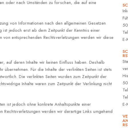
en oder nach Umständen zu forschen, die auf eine
SC
In
Fü
tzung von Informationen nach den allgemeinen Gesetzen
50
g ist jedoch erst ab dem Zeitpunkt der Kenntnis einer
Te
en von entsprechenden Rechtsverletzungen werden wir diese
E-
SC
RS
St
er, auf deren Inhalte wir keinen Einfluss haben. Deshalb
ve
 übernehmen. Für die Inhalte der verlinkten Seiten ist stets
Hi
twortlich. Die verlinkten Seiten wurden zum Zeitpunkt der
50
htswidrige Inhalte waren zum Zeitpunkt der Verlinkung nicht
Te
Te
iten ist jedoch ohne konkrete Anhaltspunkte einer
E-
von Rechtsverletzungen werden wir derartige Links umgehend
VE
AN
RS